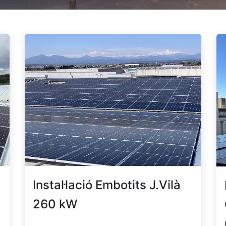
Instal·lació Embotits J.Vilà
260 kW