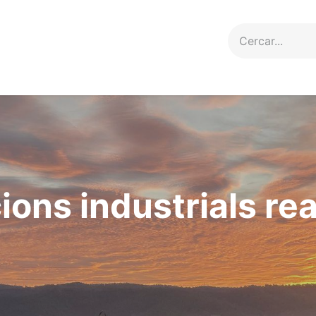
erveis
Projectes
Contacte
cions industrials re