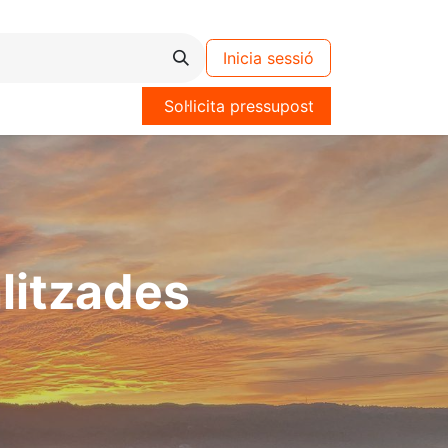
Inicia sessió
Sol·licita pressupost
alitzades