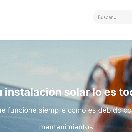
Servicios
Proyectos
Contacto
 instalación solar lo es t
 funcione siempre como es debido con
mantenimientos