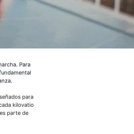
 marcha. Para
s fundamental
anza.
iseñados para
cada kilovatio
es parte de