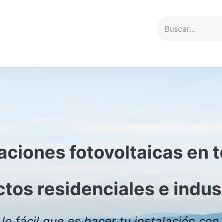
Servicios
Proyectos
Contacto
aciones fotovoltaicas en 
tos residenciales e indus
lo fácil que es hacer tu instalación con