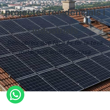
projectes residencials i
industrials
Descobreix que fàcil és fer la teva
instal·lació amb Solarcasa