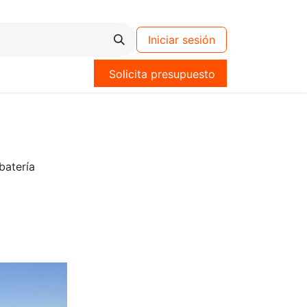
Iniciar sesión
Solicita presupuesto
atería
d