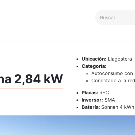
Servicios
Proyectos
Contacto
Ubicación:
Llagostera
Categoría:
Autoconsumo con b
ina 2,84 kW
Conectado a la re
Placas:
REC
Inversor:
SMA
Batería:
Sonnen 4 kWh